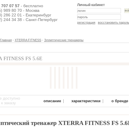
Личный кабинет
) 707 07 57
- бесплатно
5) 989 80 70 - Москва
3) 286 22 01 - Екатеринбург
2) 244 34 38 - Санкт-Петербург
регистрация
восстановить парол
Главная
-
XTERRA FITNESS
-
Эллиптические тренажеры
 FITNESS FS 5.6E
е доступно
|
|
описание
характеристики
о бренде
к заказу
птический тренажер XTERRA FITNESS FS 5.6