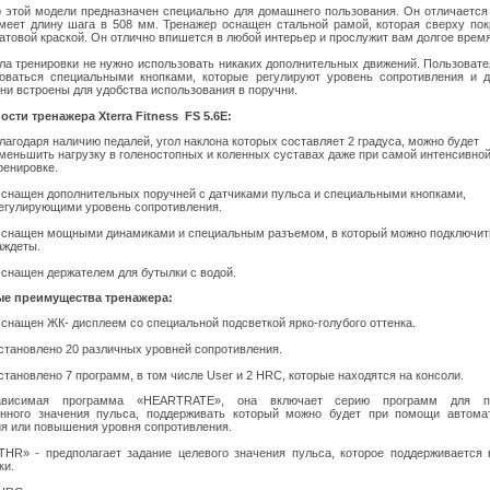
 этой модели предназначен специально для домашнего пользования. Он отличаетс
меет длину шага в 508 мм. Тренажер оснащен стальной рамой, которая сверху по
атовой краской. Он отлично впишется в любой интерьер и прослужит вам долгое время
ла тренировки не нужно использовать никаких дополнительных движений. Пользоват
оваться специальными кнопками, которые регулируют уровень сопротивления и 
они встроены для удобства использования в поручни.
сти тренажера Xterra Fitness FS 5.6E:
лагодаря наличию педалей, угол наклона которых составляет 2 градуса, можно будет
меньшить нагрузку в голеностопных и коленных суставах даже при самой интенсивно
ренировке.
снащен дополнительных поручней с датчиками пульса и специальными кнопками,
егулирующими уровень сопротивления.
снащен мощными динамиками и специальным разъемом, в который можно подключит
аждеты.
снащен держателем для бутылки с водой.
е преимущества тренажера:
снащен ЖК- дисплеем со специальной подсветкой ярко-голубого оттенка.
становлено 20 различных уровней сопротивления.
становлено 7 программ, в том числе User и 2 HRC, которые находятся на консоли.
ависимая программа «HEARTRATE», она включает серию программ для п
енного значения пульса, поддерживать который можно будет при помощи автомат
я или повышения уровня сопротивления.
HR» - предполагает задание целевого значения пульса, которое поддерживается
ки.