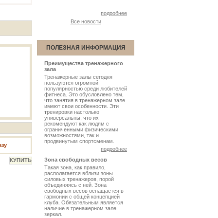
подробнее
Все новости
ПОЛЕЗНАЯ ИНФОРМАЦИЯ
Преимущества тренажерного
зала
Тренажерные залы сегодня
пользуются огромной
популярностью среди любителей
фитнеса. Это обусловлено тем,
что занятия в тренажерном зале
имеют свои особенности. Эти
тренировки настолько
универсальны, что их
рекомендуют как людям с
ограниченными физическими
возможностями, так и
продвинутым спортсменам.
азу
подробнее
Зона свободных весов
Такая зона, как правило,
располагается вблизи зоны
силовых тренажеров, порой
объединяясь с ней. Зона
свободных весов оснащается в
гармонии с общей концепцией
клуба. Обязательным является
наличие в тренажерном зале
зеркал.