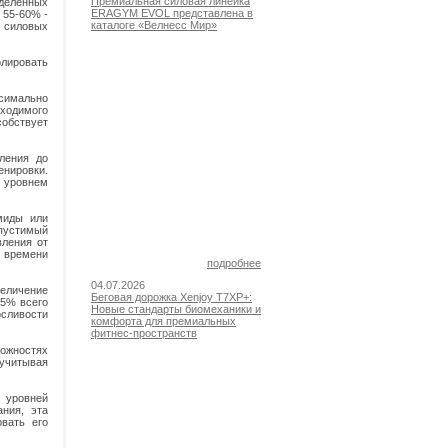
Премиальная силовая линейка
еделенных
ERAGYM EVOL представлена в
 55-60% -
каталоге «Велнесс Мир»
я силовых
лировать
симально
бходимого
обствует
ления до
енировки.
м уровнем
миды или
опустимый
вления от
о времени
подробнее
04.07.2026
еличение
Беговая дорожка Xenjoy T7XP+:
25% всего
Новые стандарты биомеханики и
осливости
комфорта для премиальных
фитнес-пространств
ожностях
 учитывая
 уровней
ния, эта
вать его