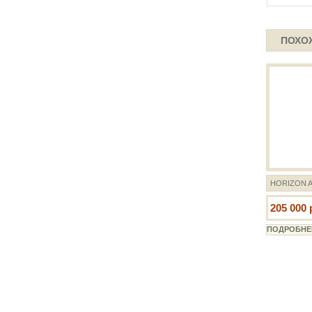
ПОХО
HORIZON A
205 000 