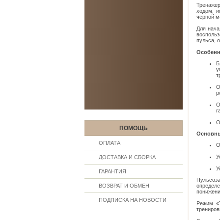
Тренажер
ходом, и
черной м
Для нача
воспольз
пульса, 
Особенно
Б
у
т
О
р
О
г
О
ПОМОЩЬ
Основны
ОПЛАТА
О
У
ДОСТАВКА И СБОРКА
У
ГАРАНТИЯ
Пульсоз
ВОЗВРАТ И ОБМЕН
определ
понижени
ПОДПИСКА НА НОВОСТИ
Режим «T
трениров