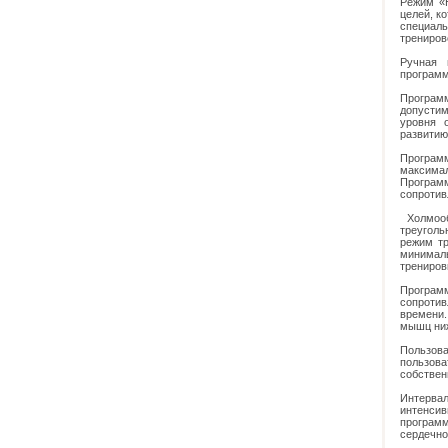
Режим «H
целей, к
специаль
трениров
Ручная 
программ
Програм
допустим
уровня 
развитию
Програм
максимал
Программ
сопротив
Холмооб
треуголь
режим тр
минималь
трениров
Програм
сопротив
времени.
мышц ниж
Пользов
пользова
собствен
Интерва
интенси
програм
сердечно