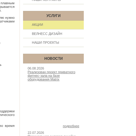
я плавным
крывается
.
УСЛУГИ
елю нужно
датчиками
АКЦИИ
ВЕЛНЕСС ДИЗАЙН
НАШИ ПРОЕКТЫ
й
НОВОСТИ
ь
06.08.2026
Реализован проект приватного
фитнес-зала на базе
оборудования Matrix
оддержки
ического
 во время
подробнее
22.07.2026