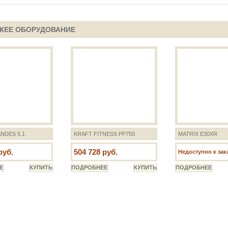
ЖЕЕ ОБОРУДОВАНИЕ
NDES 5.1
KRAFT FITNESS PP750
MATRIX E30XR
руб.
504 728 руб.
Недоступно к зак