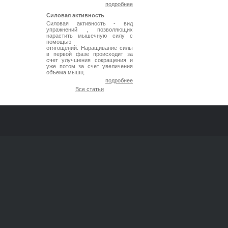
подробнее
Силовая активность
Силовая активность - вид
упражнений , позволяющих
нарастить мышечную силу с
помощью
отягощений. Наращивание силы
в первой фазе происходит за
счет улучшения сокращения и
уже потом за счет увеличения
объема мышц.
подробнее
Все статьи