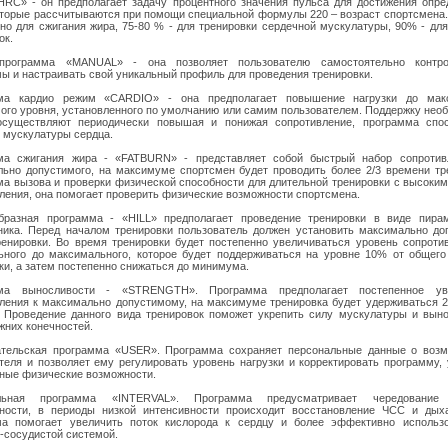
RC» - он предполагает задачу процентного значения пульса для достижения опр
оторые рассчитываются при помощи специальной формулы 220 – возраст спортсмена.
но для сжигания жира, 75-80 % - для тренировки сердечной мускулатуры, 90% - дл
ок.
программа «MANUAL» - она позволяет пользователю самостоятельно контро
ы и настраивать свой уникальный профиль для проведения тренировки.
ма кардио режим «CARDIO» - она предполагает повышение нагрузки до мак
ого уровня, установленного по умолчанию или самим пользователем. Поддержку нео
осуществляют периодически повышая и понижая сопротивление, программа спос
 мускулатуры сердца.
ма сжигания жира - «FATBURN» - представляет собой быстрый набор сопротив
ьно допустимого, на максимуме спортсмен будет проводить более 2/3 времени тр
а вызова и проверки физической способности для длительной тренировки с высоки
ления, она помогает проверить физические возможности спортсмена.
разная программа - «HILL» предполагает проведение тренировки в виде пира
ника. Перед началом тренировки пользователь должен установить максимально д
енировки. Во время тренировки будет постепенно увеличиваться уровень сопроти
ного до максимального, которое будет поддерживаться на уровне 10% от общег
ки, а затем постепенно снижаться до минимума.
ма выносливости - «STRENGTH». Программа предполагает постепенное ув
ления к максимально допустимому, на максимуме тренировка будет удерживаться 
 Проведение данного вида тренировок поможет укрепить силу мускулатуры и вын
них конечностей.
ательская программа «USER». Программа сохраняет персональные данные о возм
теля и позволяет ему регулировать уровень нагрузки и корректировать программу,
ные физические возможности.
льная программа «INTERVAL». Программа предусматривает чередование
вности, в периоды низкой интенсивности происходит восстановление ЧСС и дыха
ма помогает увеличить поток кислорода к сердцу и более эффективно использо
-сосудистой системой.