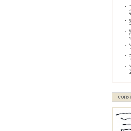
С
с
т
Д
О
Д
1
д
В
п
С
н
В
К
И
СОПУ