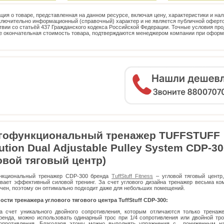
ия о товаре, представленная на данном ресурсе, включая цену, характеристики и нал
ключительно информационный (справочный) характер и не является публичной оферто
твии со статьёй 437 Гражданского кодекса Российской Федерации. Точные условия про
е окончательная стоимость товара, подтверждаются менеджером компании при офор
гофункциональный тренажер TUFFSTUFF
ution Dual Adjustable Pulley System CDP-3
овой тяговый центр)
нкциональный тренажер CDP-300 бренда
TuffStuff Fitness
– угловой тяговый центр
вает эффективный силовой тренинг. За счет углового дизайна тренажер весьма ко
чен, поэтому он оптимально подходит даже для небольших помещений.
сти тренажера углового тягового центра TuffStuff CDP-300:
а счет уникального двойного сопротивления, которым отличаются только тренаж
ренда, можно использовать одинарный трос при 1/4 сопротивления или двойной тро
опротивления. Благодаря этому можно выполнять упражнения с пониженным н