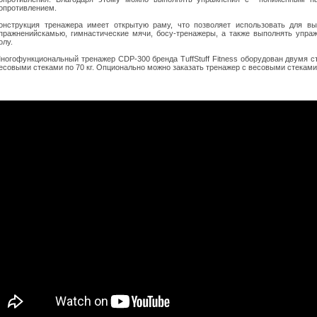
опротивлением.
онструкция тренажера имеет открытую раму, что позволяет использовать для вы
пражненийскамью, гимнастические мячи, босу-тренажеры, а также выполнять упра
олу.
ногофункциональный тренажер CDP-300 бренда TuffStuff Fitness оборудован двумя 
есовыми стеками по 70 кг. Опционально можно заказать тренажер с весовыми стеками 