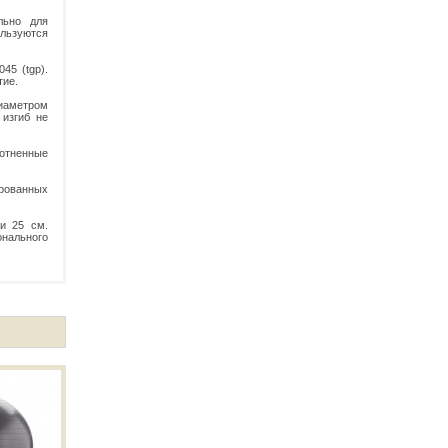
льно для
ользуются
45 (tgp).
тие.
диаметром
 изгиб не
отненные
рованных
и 25 см.
нального