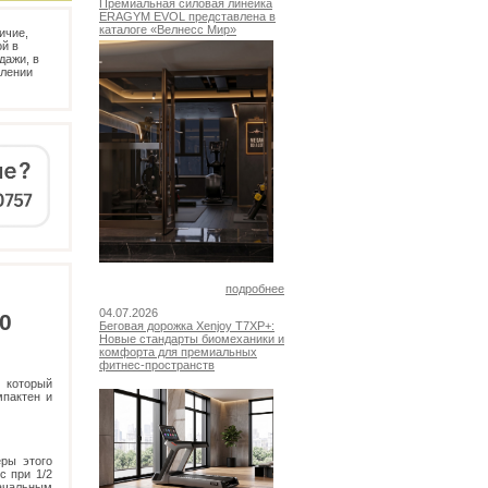
Премиальная силовая линейка
ERAGYM EVOL представлена в
каталоге «Велнесс Мир»
ичие,
й в
дажи, в
млении
подробнее
04.07.2026
00
Беговая дорожка Xenjoy T7XP+:
Новые стандарты биомеханики и
комфорта для премиальных
фитнес-пространств
, который
мпактен и
еры этого
с при 1/2
ачальным