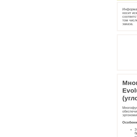
Информац
носит ис
соответс
том числ
заказа.
Мно
Evol
(угл
Многофу
обеспечи
эргономи
Особенно
З
б
с