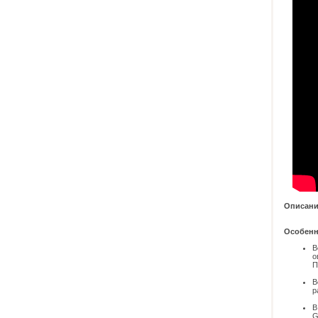
Описани
Особенно
В
о
П
В
р
В
G