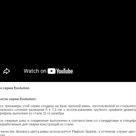
е серии Evolution
сти серии Evolution:
се тренажеры этой серии созданы на базе прочной рамы, изготовленной из стальног
вального сечения размером 5 х 7,5 см с использованием трубного профиля диамет
рофиль выполнен из стали 11-го калибра.
се сварные швы и соединения выполнены в соответствии со стандартами и специф
азработанные для сварки конструкций из стали.
 качестве базового цвета рамы используется Platinum Sparkle, а оттенком служит цвет 
ray.