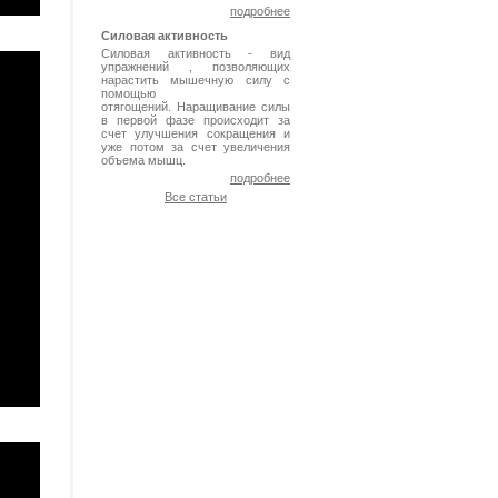
подробнее
Силовая активность
Силовая активность - вид
упражнений , позволяющих
нарастить мышечную силу с
помощью
отягощений. Наращивание силы
в первой фазе происходит за
счет улучшения сокращения и
уже потом за счет увеличения
объема мышц.
подробнее
Все статьи