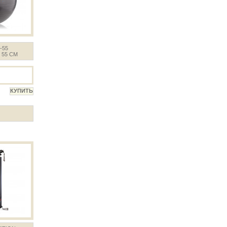
-55
 55 СМ