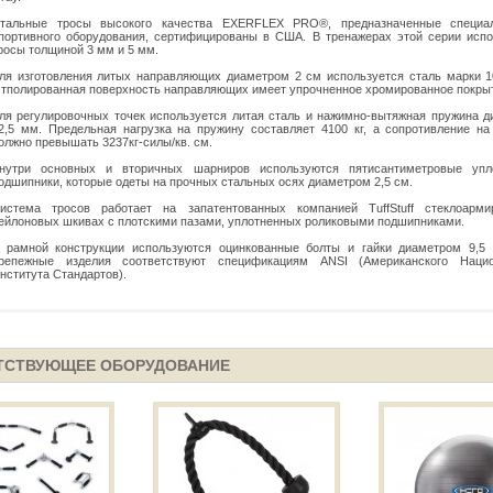
тальные тросы высокого качества EXERFLEX PRO®, предназначенные специа
портивного оборудования, сертифицированы в США. В тренажерах этой серии исп
росы толщиной 3 мм и 5 мм.
ля изготовления литых направляющих диаметром 2 см используется сталь марки 10
тполированная поверхность направляющих имеет упрочненное хромированное покры
ля регулировочных точек используется литая сталь и нажимно-вытяжная пружина 
2,5 мм. Предельная нагрузка на пружину составляет 4100 кг, а сопротивление на
олжно превышать 3237кг-силы/кв. см.
нутри основных и вторичных шарниров используются пятисантиметровые упл
одшипники, которые одеты на прочных стальных осях диаметром 2,5 см.
истема тросов работает на запатентованных компанией TuffStuff стеклоарми
ейлоновых шкивах с плотскими пазами, уплотненных роликовыми подшипниками.
 рамной конструкции используются оцинкованные болты и гайки диаметром 9,5 
репежные изделия соответствуют спецификациям ANSI (Американского Нацио
нститута Стандартов).
ТСТВУЮЩЕЕ ОБОРУДОВАНИЕ