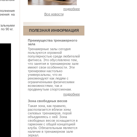
подробнее
полнения
Все новости
жнения на
стальными
по 90 кг.
ПОЛЕЗНАЯ ИНФОРМАЦИЯ
Преимущества тренажерного
зала
Тренажерные залы сегодня
пользуются огромной
популярностью среди любителей
фитнеса. Это обусловлено тем,
что занятия в тренажерном зале
имеют свои особенности. Эти
тренировки настолько
универсальны, что их
рекомендуют как людям с
ограниченными физическими
возможностями, так и
продвинутым спортсменам.
подробнее
Зона свободных весов
Такая зона, как правило,
располагается вблизи зоны
силовых тренажеров, порой
объединяясь с ней. Зона
свободных весов оснащается в
гармонии с общей концепцией
клуба. Обязательным является
наличие в тренажерном зале
зеркал.