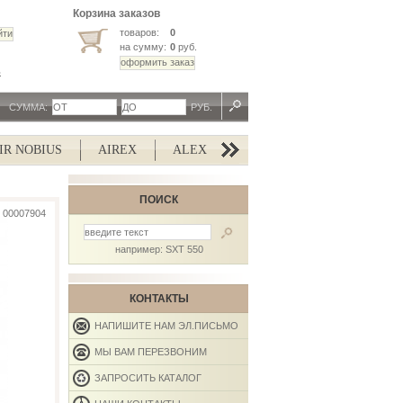
Корзина заказов
товаров:
0
на сумму:
0
руб.
ь
СУММА:
РУБ.
 NOBIUS
AIREX
ALEX
ALISUN
ALTERG
A
ПОИСК
00007904
например: SXT 550
КОНТАКТЫ
НАПИШИТЕ НАМ ЭЛ.ПИСЬМО
МЫ ВАМ ПЕРЕЗВОНИМ
ЗАПРОСИТЬ КАТАЛОГ