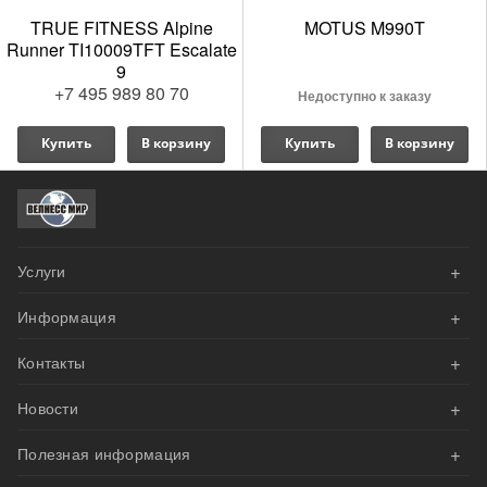
TRUE FITNESS Alpine
MOTUS M990T
Runner TI10009TFT Escalate
9
+7 495 989 80 70
Недоступно к заказу
Купить
В корзину
Купить
В корзину
+
Услуги
+
Информация
АКЦИИ
+
Контакты
Оплата
Велнесс Дизайн
+
Новости
Доставка и сборка
Напишите нам эл.письмо
Наши проекты
+
Гарантия
Полезная информация
Мы вам перезвоним
Реализован проект приватного фитнес-зала на базе
оборудования Matrix