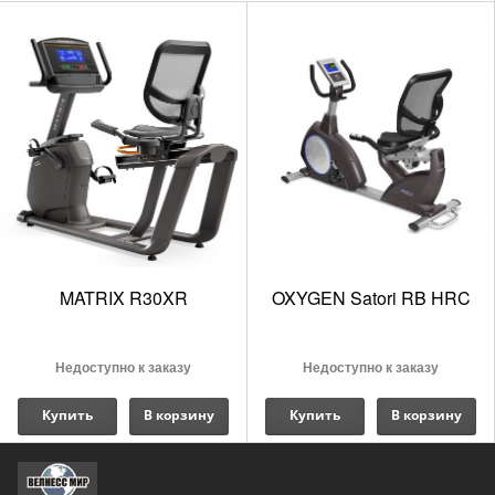
Установлены педали, отличающиеся отличной
износостойкостью и каретка с конической формы
переходником.
Рассчитан на проведение тренировки
пользователями, вес которых достигает 159 кг.
С помощью выдвижных рукояток можно
контролировать ЧСС .
Конструкция рамы горизонтального велотренажера
8RB Recumbent Bike бренда Star Trac выполнена из
легкого алюминия и обеспечивает максимальную
защиту от возникновения коррозии.
MATRIX R30XR
OXYGEN Satori RB HRC
Недоступно к заказу
Недоступно к заказу
Купить
В корзину
Купить
В корзину