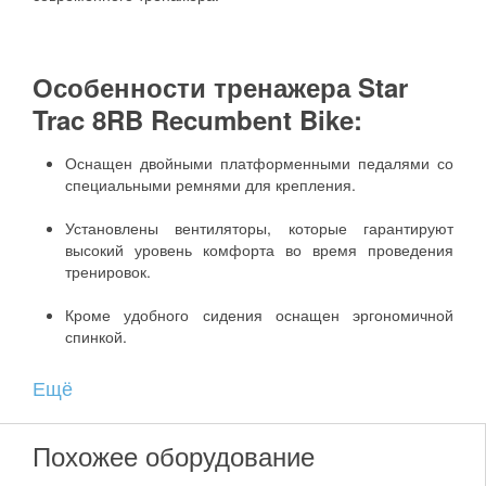
Особенности тренажера Star
Trac 8RB Recumbent Bike:
Оснащен двойными платформенными педалями со
специальными ремнями для крепления.
Установлены вентиляторы, которые гарантируют
высокий уровень комфорта во время проведения
тренировок.
Кроме удобного сидения оснащен эргономичной
спинкой.
Легкое обслуживание обеспечивается за счет
Ещё
модернизированного дизайна кожуха. Принять
расслабленное положение во время тренировки
можно будет за счет установленных подлокотников.
Похожее оборудование