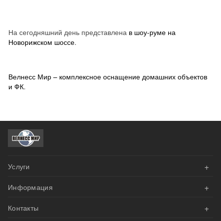
На сегодняшний день представлена
в шоу-руме на
Новорижском шоссе
.
Велнесс Мир – комплексное оснащение домашних объектов
и ФК
.
+
Услуги
+
Информация
АКЦИИ
+
Контакты
Оплата
Велнесс Дизайн