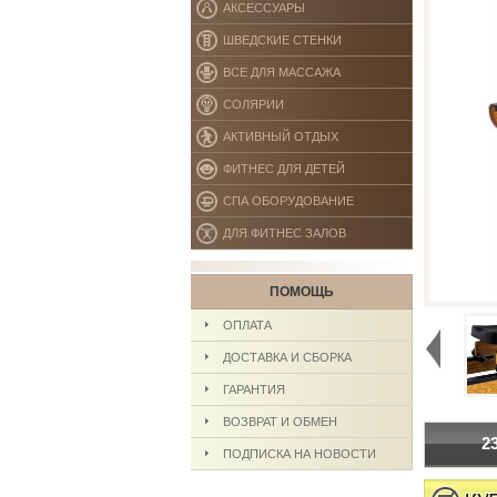
АКСЕССУАРЫ
ШВЕДСКИЕ СТЕНКИ
ВСЕ ДЛЯ МАССАЖА
СОЛЯРИИ
АКТИВНЫЙ ОТДЫХ
ФИТНЕС ДЛЯ ДЕТЕЙ
СПА ОБОРУДОВАНИЕ
ДЛЯ ФИТНЕС ЗАЛОВ
ПОМОЩЬ
♦
ОПЛАТА
ДОСТАВКА И СБОРКА
ГАРАНТИЯ
ВОЗВРАТ И ОБМЕН
2
ПОДПИСКА НА НОВОСТИ