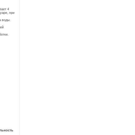
вает 4
уаре, при
а воды.
щей
ботки.
льность