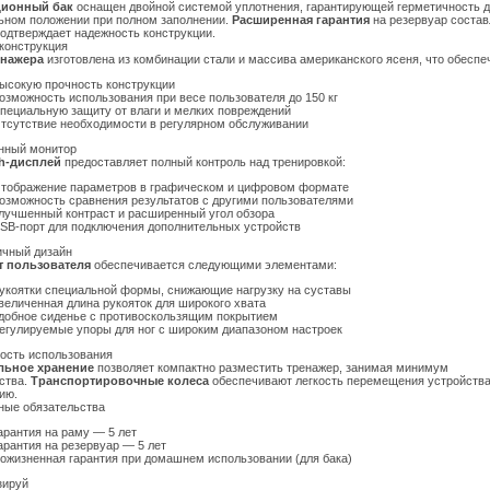
ионный бак
оснащен двойной системой уплотнения, гарантирующей герметичность д
ьном положении при полном заполнении.
Расширенная гарантия
на резервуар состав
 подтверждает надежность конструкции.
конструкция
енажера
изготовлена из комбинации стали и массива американского ясеня, что обеспе
ысокую прочность конструкции
озможность использования при весе пользователя до 150 кг
пециальную защиту от влаги и мелких повреждений
тсутствие необходимости в регулярном обслуживании
нный монитор
th-дисплей
предоставляет полный контроль над тренировкой:
тображение параметров в графическом и цифровом формате
озможность сравнения результатов с другими пользователями
лучшенный контраст и расширенный угол обзора
SB-порт для подключения дополнительных устройств
чный дизайн
 пользователя
обеспечивается следующими элементами:
укоятки специальной формы, снижающие нагрузку на суставы
величенная длина рукояток для широкого хвата
добное сиденье с противоскользящим покрытием
егулируемые упоры для ног с широким диапазоном настроек
ость использования
льное хранение
позволяет компактно разместить тренажер, занимая минимум
ства.
Транспортировочные колеса
обеспечивают легкость перемещения устройства
ию.
ные обязательства
арантия на раму — 5 лет
арантия на резервуар — 5 лет
ожизненная гарантия при домашнем использовании (для бака)
зируй