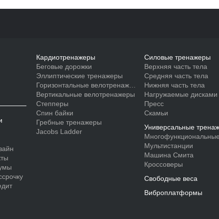
Кардиотренажеры
Силовые тренажеры
Беговые дорожки
Верхняя часть тела
Эллиптические тренажеры
Средняя часть тела
Горизонтальные велотренажеры
Нижняя часть тела
Вертикальные велотренажеры
Нагружаемые дисками
Степперы
Пресс
Спин байки
Скамьи
и
Гребные тренажеры
Универсальные трена
Jacobs Ladder
Многофункциональные
Мультистанции
зайн
Машина Смита
кты
Кроссоверы
умы
ссрочку
Свободные веса
едит
Виброплатформы