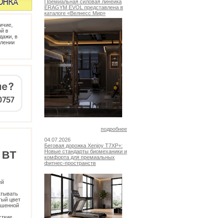
Премиальная силовая линейка
ERAGYM EVOL представлена в
каталоге «Велнесс Мир»
ичие,
й в
дажи, в
млении
подробнее
04.07.2026
Беговая дорожка Xenjoy T7XP+:
Новые стандарты биомеханики и
 BT
комфорта для премиальных
фитнес-пространств
ей
атывать
тый цвет
ышенной
сткие