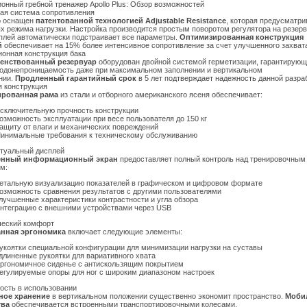
онный гребной тренажер Apollo Plus: Обзор возможностей
ая система сопротивления
р оснащен
патентованной технологией Adjustable Resistance
, которая предусматри
х режима нагрузки. Настройка производится простым поворотом регулятора на резерв
плей автоматически подстраивает все параметры.
Оптимизированная конструкция
й
обеспечивает на 15% более интенсивное сопротивление за счет улучшенного захват
онная конструкция бака
енствованный резервуар
оборудован двойной системой герметизации, гарантирую
одонепроницаемость даже при максимальном заполнении и вертикальном
нии.
Продленный гарантийный срок
в 5 лет подтверждает надежность данной разра
 конструкция
рованная рама
из стали и отборного американского ясеня обеспечивает:
сключительную прочность конструкции
озможность эксплуатации при весе пользователя до 150 кг
ащиту от влаги и механических повреждений
инимальные требования к техническому обслуживанию
туальный дисплей
енный информационный экран
предоставляет полный контроль над тренировочным
м:
етальную визуализацию показателей в графическом и цифровом формате
озможность сравнения результатов с другими пользователями
лучшенные характеристики контрастности и угла обзора
нтеграцию с внешними устройствами через USB
ческий комфорт
нная эргономика
включает следующие элементы:
укоятки специальной конфигурации для минимизации нагрузки на суставы
длиненные рукоятки для вариативного хвата
ргономичное сиденье с антискользящим покрытием
егулируемые опоры для ног с широким диапазоном настроек
ость в использовании
ное хранение
в вертикальном положении существенно экономит пространство.
Моби
тва
обеспечивается встроенными транспортировочными колесами.