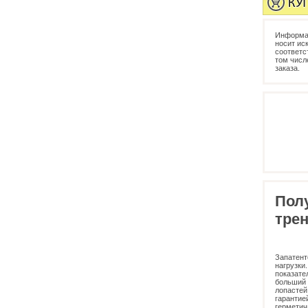
Информац
носит ис
соответс
том числ
заказа.
Пол
тре
Запатент
нагрузки
показате
больший 
лопастей
гарантие
герметич