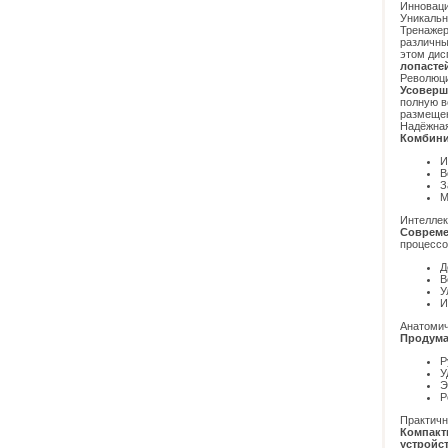
Инноваци
Уникальн
Тренаже
различны
этом дис
лопасте
Революци
Усоверш
полную в
размеще
Надёжная
Комбини
И
В
З
М
Интеллек
Соврем
процессо
Д
В
У
И
Анатоми
Продума
Р
У
Э
Р
Практичн
Компакт
устройс