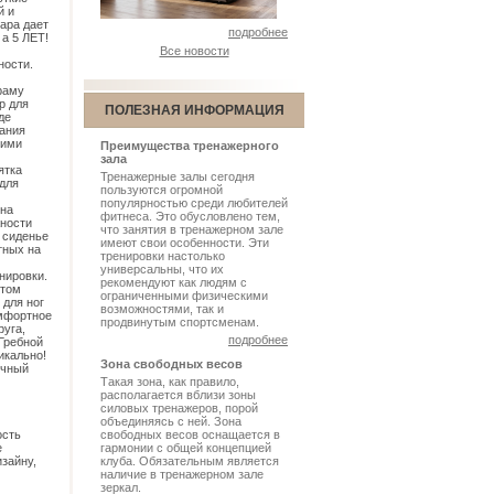
й и
ара дает
подробнее
 а 5 ЛЕТ!
Все новости
ности.
раму
р для
ПОЛЕЗНАЯ ИНФОРМАЦИЯ
де
вания
щими
Преимущества тренажерного
зала
ятка
Тренажерные залы сегодня
 для
пользуются огромной
популярностью среди любителей
ина
фитнеса. Это обусловлено тем,
жности
что занятия в тренажерном зале
 сиденье
имеют свои особенности. Эти
тных на
тренировки настолько
универсальны, что их
нировки.
рекомендуют как людям с
нтом
ограниченными физическими
 для ног
возможностями, так и
омфортное
продвинутым спортсменам.
руга,
подробнее
Гребной
икально!
Зона свободных весов
ычный
Такая зона, как правило,
располагается вблизи зоны
силовых тренажеров, порой
объединяясь с ней. Зона
ость
свободных весов оснащается в
е
гармонии с общей концепцией
зайну,
клуба. Обязательным является
наличие в тренажерном зале
зеркал.