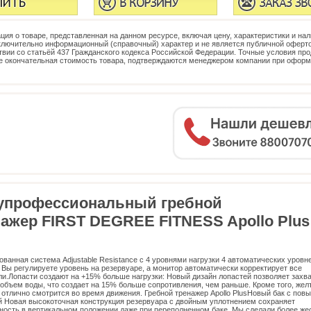
ия о товаре, представленная на данном ресурсе, включая цену, характеристики и нал
ключительно информационный (справочный) характер и не является публичной оферто
твии со статьёй 437 Гражданского кодекса Российской Федерации. Точные условия про
е окончательная стоимость товара, подтверждаются менеджером компании при офор
упрофессиональный гребной
нажер FIRST DEGREE FITNESS Apollo Plus
ованная система Adjustable Resistance c 4 уровнями нагрузки 4 автоматических уровн
. Вы регулируете уровень на резервуаре, а монитор автоматически корректирует все
ли.Лопасти создают на +15% больше нагрузки: Новый дизайн лопастей позволяет захв
объем воды, что создает на 15% больше сопротивления, чем раньше. Кроме того, жел
 отлично смотрится во время движения. Гребной тренажер Apollo PlusНовый бак с пов
й Новая высокоточная конструкция резервуара с двойным уплотнением сохраняет
ность в вертикальном положении даже при переполненном баке. Мы сделали более же