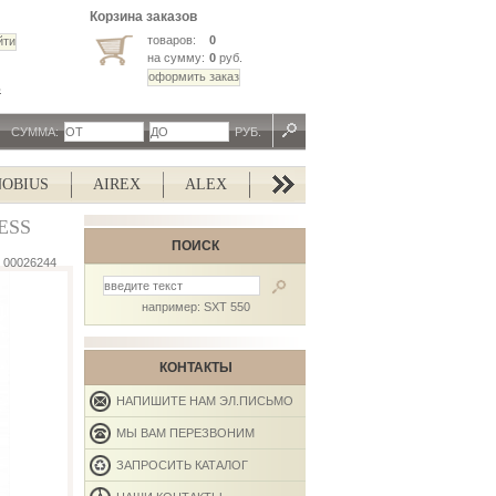
Корзина заказов
товаров:
0
на сумму:
0
руб.
ь
СУММА:
РУБ.
BIUS
AIREX
ALEX
ALISUN
ALTERG
ALT
NESS
ПОИСК
00026244
например: SXT 550
КОНТАКТЫ
НАПИШИТЕ НАМ ЭЛ.ПИСЬМО
МЫ ВАМ ПЕРЕЗВОНИМ
ЗАПРОСИТЬ КАТАЛОГ