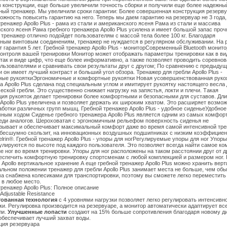
в конструкции, еще больше увеличили точность сборки и получили еще более надежны
ный тренажер. Мы увеличили сроки гарантии: Более совершенная конструкция резерву
ожность повысить гарантию на него. Теперь мы даем гарантию на резервуар не 3 года,
тренажер Apollo Plus - рама из стали и американского ясеня Рама из стали и массива
ского ясеня Рама гребного тренажера Apollo Plus усилена и имеет большой запас проч
 тренажер отлично подойдет пользователям с массой тела более 100 кг. Благодаря
ным винтовым соединениям, тренажер не нуждается в регулярном обслуживании. На 
т гарантия 5 лет. Гребной тренажер Apollo Plus - мониторСовременный Bluetooth монито
контроля вашей тренировки Монитор может отображать параметры тренировки как в ви
 так и виде цифр, что еще более информативно, а также позволяет проводить соревно
льзователями и сравнивать свои результаты друг с другом; По сравнению с предыду
 он имеет лучший контраст и больший угол обзора. Тренажер для гребли Apollo Plus -
ые рукояткиЭргономичные и комфортные рукоятки Новая усовершенствованная руко
а Apollo Plus сделана под специальным углом и имитирует рукоятку настоящего весла
еской гребли. Это существенно снижает нагрузку на запястья, локти и плечи. Такая
ция рукояток делает тренировки более комфортными и безопасными для суставов. Дл
 Apollo Plus увеличена и позволяет держать их широким хватом. Это расширяет возмо
аботки различных групп мышц. Гребной тренажер Apollo Plus - удобное сиденьеУдобное
ным ходом Сиденье гребного тренажера Apollo Plus является одним из самых комфор
еди аналогов. Шероховатая с эргономичным рельефом поверхность сиденья не
зывает и обеспечивает максимальный комфорт даже во время самой интенсивной тре
бесшумно скользит, на инновационных воздушных подшипниках с низким коэффицие
elrin®. Гребной тренажер Apollo Plus - упоры для ногРегулируемые упоры для ног Упоры
гулируются по высоте под каждого пользователя. Это позволяет всегда найти самое к
е ног во время тренировки. Упоры для ног расположены на таком расстоянии друг от д
еспечить комфортную тренировку спортсменам с любой комплекцией и размером ног. 
 Apollo вертикальное хранение А еще гребной тренажер Apollo Plus можно хранить верт
альном положении тренажер для гребли Apollo Plus занимает места не больше, чем об
ма снабжена колесиками для транспортировки, поэтому вы сможете легко переместить
 в любое место.
тренажер Apollo Plus: Полное описание
Adjustable Resistance
тованная технология
с 4 уровнями нагрузки позволяет легко регулировать интенсивн
ки. Регулировка производится на резервуаре, а монитор автоматически адаптирует вс
ли.
Улучшенные лопасти
создают на 15% больше сопротивления благодаря новому ди
обеспечивает лучший захват воды.
ция резервуара