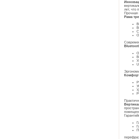
Инновац
вертикал
лет, что
Прочная 
Рама тр
В
В
С
О
Совреме
Bluetoo
О
В
У
U
Эргономи
Комфорт
Р
У
У
Р
Практичн
Вертика
простран
помещен
Гарантий
Г
Г
П
перефра