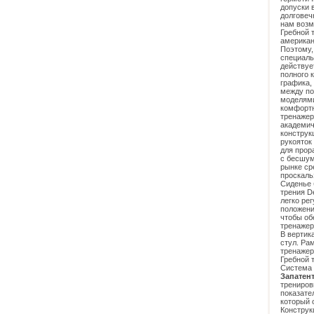
допуски 
долговеч
нам возм
Гребной 
американ
Поэтому,
специаль
действуе
полного 
графика,
между по
моделями
комфортн
тренажер
академич
конструк
рукояток
для прор
с бесшум
рынке ср
проскаль
Сиденье 
трения D
легко ре
положени
чтобы об
тренажер
В вертик
стул. Ра
тренажер
Гребной 
Система 
Запатен
трениров
показате
который 
Конструк