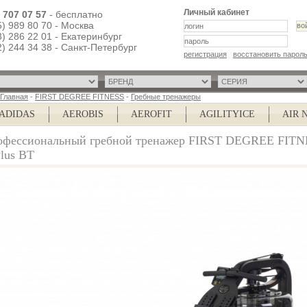
Личный кабинет
) 707 07 57
- бесплатно
5) 989 80 70 - Москва
3) 286 22 01 - Екатеринбург
2) 244 34 38 - Санкт-Петербург
регистрация
восстановить парол
Главная
-
FIRST DEGREE FITNESS
-
Гребные тренажеры
IDAS
AEROBIS
AEROFIT
AGILITYICE
AIR NO
офессиональный гребной тренажер FIRST DEGREE FIT
Plus BT