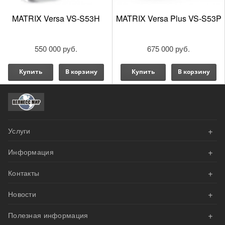
MATRIX Versa VS-S53H
MATRIX Versa Plus VS-S53P
550 000 руб.
675 000 руб.
Купить
В корзину
Купить
В корзину
+
Услуги
+
Информация
АКЦИИ
+
Контакты
Оплата
Велнесс Дизайн
+
Новости
Доставка и сборка
Напишите нам эл.письмо
Наши проекты
+
Гарантия
Полезная информация
Мы вам перезвоним
Реализован проект приватного фитнес-зала на базе
оборудования Matrix