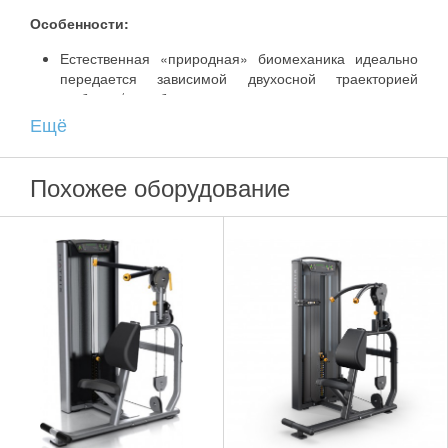
Особенности:
Естественная «природная» биомеханика идеально
передается зависимой двухосной траекторией
сгибания/разгибания.
Ещё
Наличие запатентованных двухпозиционных рукояток
повышенной комфортности Action Specific Grips™,
которые оптимально распределяют нагрузку на руки.
Похожее оборудование
Возможность тонкой регулировки изменения нагрузки
1,1 – 2,2 – 3,4 кг.
Семь позиций регулировки сидения.
LED дисплей тренажера отображает количество
повторений, время работы и отдыха.
Карта выполнения упражнений.
Держатель для полотенца, бутылки и блокнота.
Кожух полной защиты.