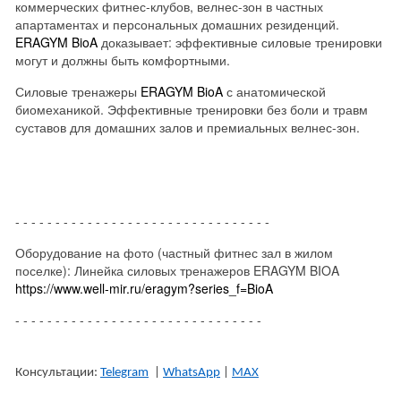
коммерческих фитнес-клубов, велнес-зон в частных
апартаментах и персональных домашних резиденций.
ERAGYM BioA
доказывает: эффективные силовые тренировки
могут и должны быть комфортными.
Силовые тренажеры
ERAGYM BioA
с анатомической
биомеханикой. Эффективные тренировки без боли и травм
суставов для домашних залов и премиальных велнес-зон.
- - - - - - - - - - - - - - - - - - - - - - - - - - - - - - - -
Оборудование на фото (частный фитнес зал в жилом
поселке): Линейка силовых тренажеров ERAGYM BIOA
https://www.well-mir.ru/eragym?series_f=BioA
- - - - - - - - - - - - - - - - - - - - - - - - - - - - - - -
Консультации
:
Telegram
|
WhatsApp
|
MAX