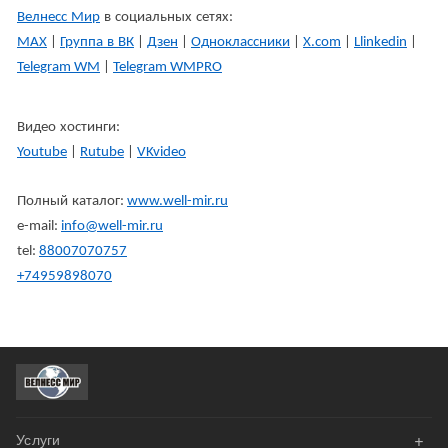
Велнесс
Мир
в
социальных
сетях
:
МАХ
|
Группа
в
ВК
|
Дзен
|
Одноклассники
|
X.com
|
Llinkedin
|
Telegram WM
|
Telegram WMPRO
Видео
хостинги
:
Youtube
|
Rutube
|
VKvideo
Полный
каталог
:
www.well-mir.ru
e-mail:
info@well-mir.ru
tel:
88007070757
+74959898070
+
Услуги