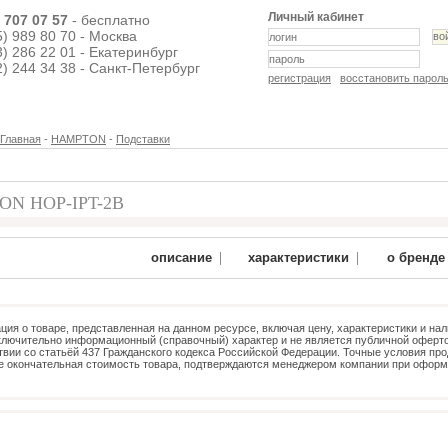
Личный кабинет
) 707 07 57
- бесплатно
5) 989 80 70 - Москва
3) 286 22 01 - Екатеринбург
2) 244 34 38 - Санкт-Петербург
регистрация
восстановить парол
Главная
-
HAMPTON
-
Подставки
N HOP-IPT-2B
23 750 руб.
|
|
описание
характеристики
о бренде
ия о товаре, представленная на данном ресурсе, включая цену, характеристики и нал
ключительно информационный (справочный) характер и не является публичной оферто
твии со статьёй 437 Гражданского кодекса Российской Федерации. Точные условия про
е окончательная стоимость товара, подтверждаются менеджером компании при офор