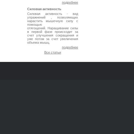
подробнее
Силовая активность
Силовая активность - вид
упражнений , позволяющих
нарастить мышечную силу с
помощью
отягощений. Наращивание силы
в первой фазе происходит за
счет улучшения сокращения и
уже потом за счет увеличения
объема мышц.
подробнее
Все статьи