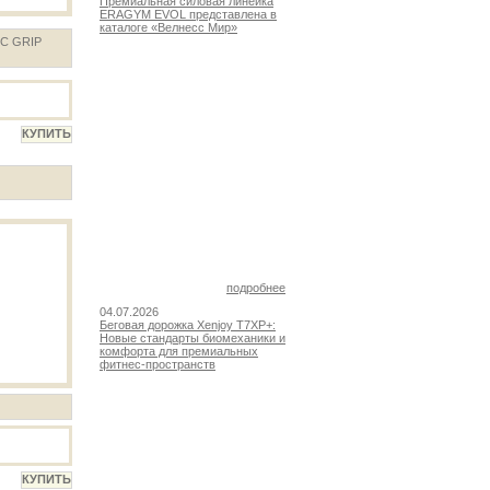
Премиальная силовая линейка
ERAGYM EVOL представлена в
каталоге «Велнесс Мир»
C GRIP
подробнее
04.07.2026
Беговая дорожка Xenjoy T7XP+:
Новые стандарты биомеханики и
комфорта для премиальных
фитнес-пространств