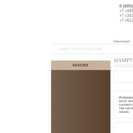
8 (800
+7 (49
+7 (34
+7 (81
Навигация:
ВЫБОР ПРОИЗВОДИТЕЛЯ
HAMPTO
КАТАЛОГ
1
Информац
носит ис
соответс
том числ
заказа.