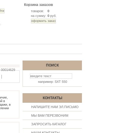
Корзина заказов
товаров:
0
на сумму:
0
руб.
ь
ПОИСК
00014629
|
например: SXT 550
ичие,
КОНТАКТЫ
й в
дажи, в
НАПИШИТЕ НАМ ЭЛ.ПИСЬМО
млении
МЫ ВАМ ПЕРЕЗВОНИМ
ЗАПРОСИТЬ КАТАЛОГ
НАШИ КОНТАКТЫ