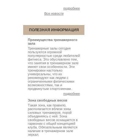
подробнее
Все новости
ПОЛЕЗНАЯ ИНФОРМАЦИЯ
Преимущества тренажерного
зала
Тренажерные залы сегодня
пользуются огромной
популярностью среди любителей
фитнеса. Это обусловлено тем,
что занятия в тренажерном зале
имеют свои особенности. Эти
тренировки настолько
универсальны, что их
рекомендуют как людям с
ограниченными физическими
возможностями, так и
продвинутым спортсменам.
подробнее
Зона свободных весов
Такая зона, как правило,
располагается вблизи зоны
силовых тренажеров, порой
объединяясь с ней. Зона
свободных весов оснащается в
гармонии с общей концепцией
клуба. Обязательным является
наличие в тренажерном зале
зеркал.