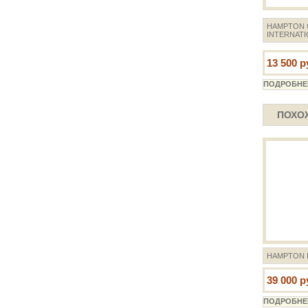
HAMPTON C
INTERNATI
13 500 р
ПОХО
HAMPTON I
39 000 р