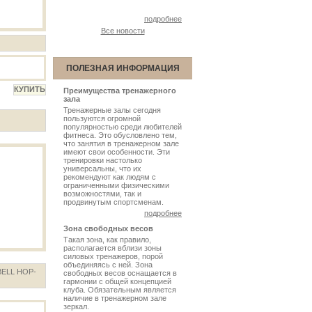
подробнее
Все новости
ПОЛЕЗНАЯ ИНФОРМАЦИЯ
Преимущества тренажерного
зала
Тренажерные залы сегодня
пользуются огромной
популярностью среди любителей
фитнеса. Это обусловлено тем,
что занятия в тренажерном зале
имеют свои особенности. Эти
тренировки настолько
универсальны, что их
рекомендуют как людям с
ограниченными физическими
возможностями, так и
продвинутым спортсменам.
подробнее
Зона свободных весов
Такая зона, как правило,
располагается вблизи зоны
силовых тренажеров, порой
объединяясь с ней. Зона
ELL HOP-
свободных весов оснащается в
гармонии с общей концепцией
клуба. Обязательным является
наличие в тренажерном зале
зеркал.