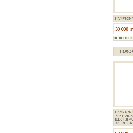
HAMPTON 
30 000 р
ПОХО
HAMPTON K
УРЕТАНО
ШЕСТИГРА
32,5 КГ, ПА