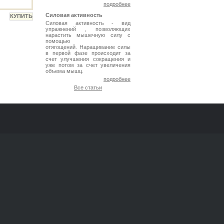
подробнее
Силовая активность
Силовая активность - вид
упражнений , позволяющих
нарастить мышечную силу с
помощью
отягощений. Наращивание силы
в первой фазе происходит за
счет улучшения сокращения и
уже потом за счет увеличения
объема мышц.
подробнее
Все статьи