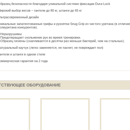
бразец безопасности благодаря уникальной системе фиксации Dura-Lock
ирокий выбор весов – гантели до 80 кг, штанги-до 65 кг
льтрасовременный дизайн
никальные запатентованные грифы и рукоятки Snug Grip из чистого уретана (в отличие
олиуретана конкурентов).
разрушимы
твращает скольжение рук во время тренировки.
ец гигиены (скапливается в десятки раз меньше бактерий, чем на стальных).
атуральный каучук (легко заменяется, не пахнет, не повреждает пол)
антели и штанги в одном стиле
оммерческая гарантия на 2 года
ТСТВУЮЩЕЕ ОБОРУДОВАНИЕ