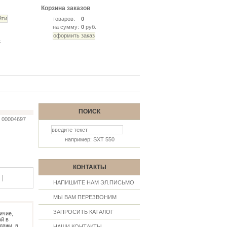
Корзина заказов
товаров:
0
на сумму:
0
руб.
ь
ПОИСК
00004697
например: SXT 550
КОНТАКТЫ
|
НАПИШИТЕ НАМ ЭЛ.ПИСЬМО
МЫ ВАМ ПЕРЕЗВОНИМ
ЗАПРОСИТЬ КАТАЛОГ
ичие,
й в
дажи, в
НАШИ КОНТАКТЫ