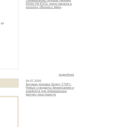
Премиальная силовая линейка
ERAGYM EVOL представлена в
каталоге «Велнесс Мир»
 от
подробнее
04.07.2026
Беговая дорожка Xenjoy T7XP+:
Новые стандарты биомеханики и
комфорта для премиальных
фитнес-пространств