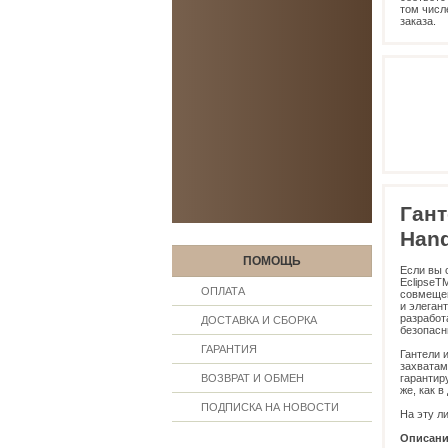
том числ
заказа.
Гант
Hand
ПОМОЩЬ
Если вы 
EclipseT
ОПЛАТА
совмещен
и элеган
разработ
ДОСТАВКА И СБОРКА
безопасн
ГАРАНТИЯ
Гантели 
захватам
ВОЗВРАТ И ОБМЕН
гарантиру
же, как 
ПОДПИСКА НА НОВОСТИ
На эту л
Описание