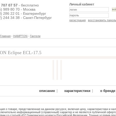
Личный кабинет
) 707 07 57
- бесплатно
5) 989 80 70 - Москва
3) 286 22 01 - Екатеринбург
2) 244 34 38 - Санкт-Петербург
регистрация
восстановить парол
Главная
-
HAMPTON
-
Гантели
N Eclipse ECL-17.5
6 700 руб.
|
|
описание
характеристики
о бренде
ия о товаре, представленная на данном ресурсе, включая цену, характеристики и нал
ключительно информационный (справочный) характер и не является публичной оферто
твии со статьёй 437 Гражданского кодекса Российской Федерации. Точные условия про