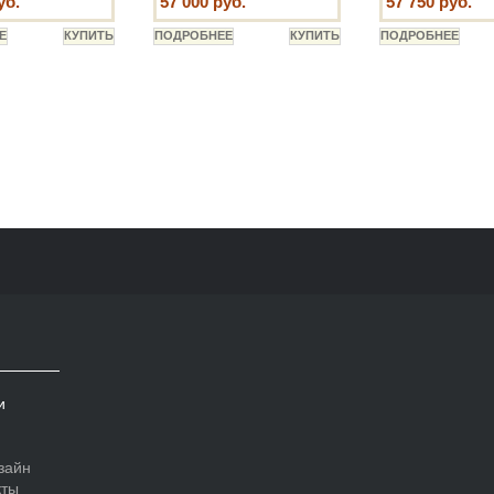
уб.
57 000 руб.
57 750 руб.
и
зайн
кты