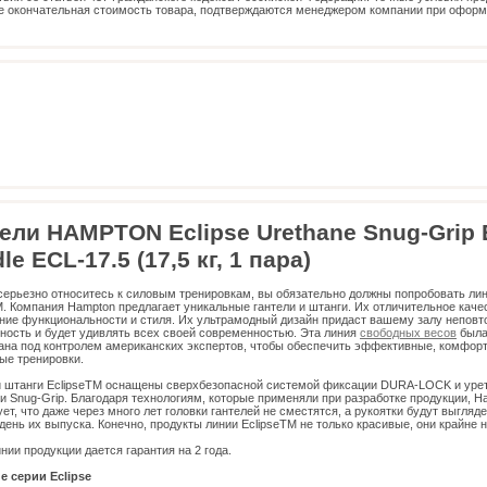
е окончательная стоимость товара, подтверждаются менеджером компании при офор
ели HAMPTON Eclipse Urethane Snug-Grip 
le ECL-17.5 (17,5 кг, 1 пара)
серьезно относитесь к силовым тренировкам, вы обязательно должны попробовать ли
M. Компания Hampton предлагает уникальные гантели и штанги. Их отличительное каче
ие функциональности и стиля. Их ультрамодный дизайн придаст вашему залу неповт
тность и будет удивлять всех своей современностью. Эта линия
свободных весов
был
ана под контролем американских экспертов, чтобы обеспечить эффективные, комфор
ые тренировки.
и штанги EclipseTM оснащены сверхбезопасной системой фиксации DURA-LOCK и ур
и Snug-Grip. Благодаря технологиям, которые применяли при разработке продукции, H
ет, что даже через много лет головки гантелей не сместятся, а рукоятки будут выгляде
в день их выпуска. Конечно, продукты линии EclipseTM не только красивые, они крайне 
инии продукции дается гарантия на
2 года
.
 серии Eclipse