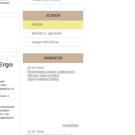
млении
УСЛУГИ
АКЦИИ
ВЕЛНЕСС ДИЗАЙН
НАШИ ПРОЕКТЫ
НОВОСТИ
Ergo
06.08.2026
Реализован проект приватного
фитнес-зала на базе
оборудования Matrix
нию
ство –
оримость
а
тные и
етановыми
ampton
ть так
надежные.
подробнее
22.07.2026