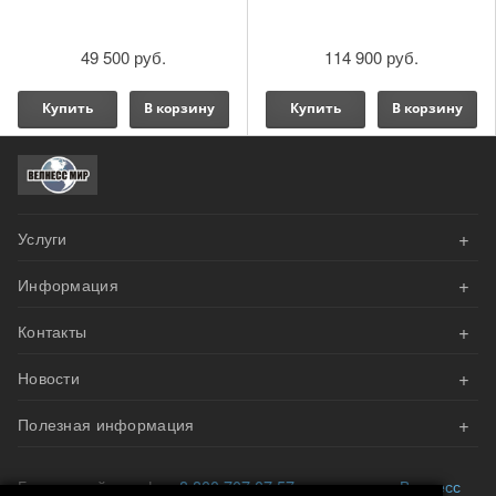
Rack HMP-R
114 900 руб.
195 000 руб.
Купить
В корзину
Купить
В корзину
+
Услуги
+
Информация
АКЦИИ
+
Контакты
Оплата
Велнесс Дизайн
+
Новости
Доставка и сборка
Напишите нам эл.письмо
Наши проекты
+
Гарантия
Полезная информация
Мы вам перезвоним
Реализован проект приватного фитнес-зала на базе
оборудования Matrix
Возврат и обмен
Запросить каталог
Преимущества тренажерного зала
Бесплатный телефон
8 800 707 07 57
или посетите
Велнесс
Премиальная силовая линейка ERAGYM EVOL