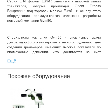
Серия Elite фирмы Eurofit относится к широкой линии
тренажеров, которые производит Orient Fitness
Equipments под торговой маркой Eurofit. В основу этого
оборудования премиум-класса заложены разработки
немецкой компании Gym80.
Специалисты компании Gym80 и спортивные врачи
Дюссельдорфского университета тесно сотрудничают для
создания тренажеров, имеющих высокие показатели по
биомеханике движений. Это достигается за счет
использования последних исследований в области
Ещё
фитнеса и культуризма. На основе разработок создаются
опытные образцы оборудования, которые перед тем как
попасть в серийное производство, обязательно проходят
Похожее оборудование
многоэтапное тестирование.
В силовых тренажерах линейки Elite система с
безупречной геометрией эксцентриков, сверхнадежные
кевларовые ремни и жесткая фиксация направляющих
элементов обеспечивают плавную и равномерную