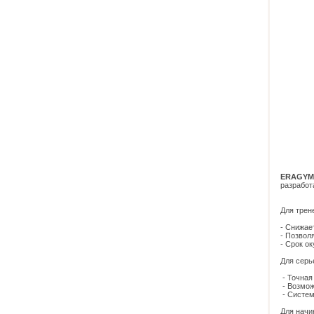
ERAGYM 
разработ
Для трен
- Снижае
- Позвол
- Срок о
Для серь
- Точная
- Возмож
- Систем
Для начи