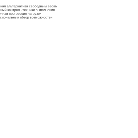
сная альтернатива свободным весам
ьный контроль техники выполнения
енная прогрессия нагрузок
сиональный обзор возможностей