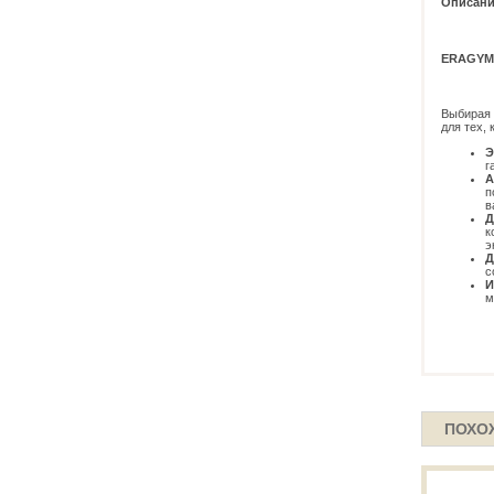
Описани
ERAGYM 
Выбирая 
для тех,
Э
г
А
п
в
Д
к
э
Д
с
И
м
ПОХО