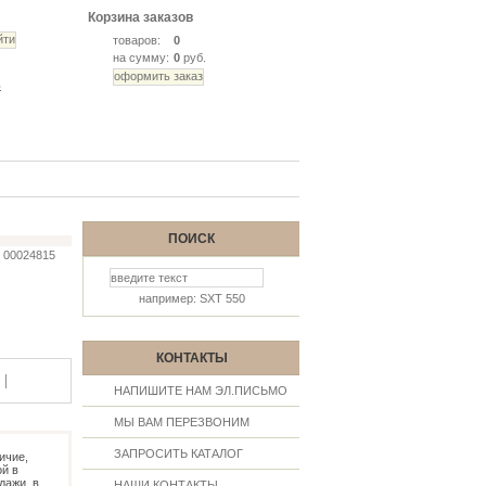
Корзина заказов
товаров:
0
на сумму:
0
руб.
ь
ПОИСК
00024815
например: SXT 550
КОНТАКТЫ
|
НАПИШИТЕ НАМ ЭЛ.ПИСЬМО
МЫ ВАМ ПЕРЕЗВОНИМ
ЗАПРОСИТЬ КАТАЛОГ
ичие,
й в
дажи, в
НАШИ КОНТАКТЫ