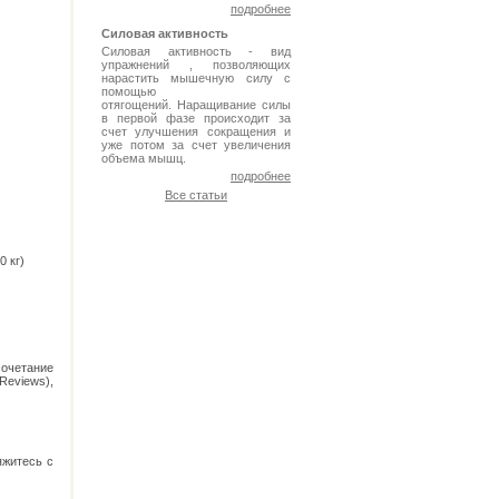
подробнее
Силовая активность
Силовая активность - вид
упражнений , позволяющих
нарастить мышечную силу с
помощью
отягощений. Наращивание силы
в первой фазе происходит за
счет улучшения сокращения и
уже потом за счет увеличения
объема мышц.
подробнее
Все статьи
 кг)
четание
Reviews),
яжитесь с