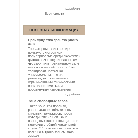
подробнее
Все новости
ПОЛЕЗНАЯ ИНФОРМАЦИЯ
Преимущества тренажерного
зала
Тренажерные залы сегодня
пользуются огромной
популярностью среди любителей
фитнеса. Это обусловлено тем,
что занятия в тренажерном зале
имеют свои особенности. Эти
тренировки настолько
универсальны, что их
рекомендуют как людям с
ограниченными физическими
возможностями, так и
продвинутым спортсменам.
подробнее
Зона свободных весов
Такая зона, как правило,
располагается вблизи зоны
силовых тренажеров, порой
объединяясь с ней. Зона
свободных весов оснащается в
гармонии с общей концепцией
клуба. Обязательным является
наличие в тренажерном зале
зеркал.