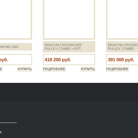
ERAGYM CROSSOVER
ERAGYM CROSSO
M MS-1001
PULLEY COMBO +OPT
PULLEY COMBO
руб.
418 200 руб.
391 000 руб.
и