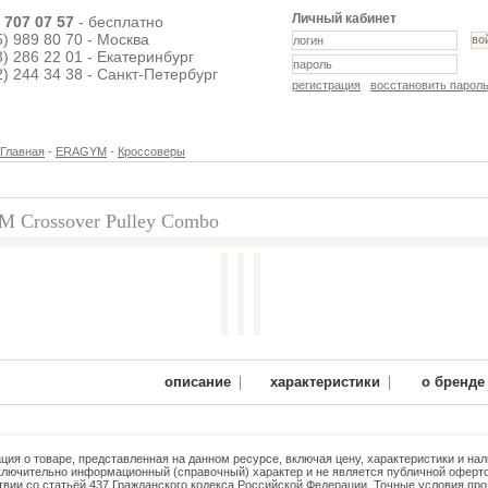
Личный кабинет
) 707 07 57
- бесплатно
5) 989 80 70 - Москва
3) 286 22 01 - Екатеринбург
2) 244 34 38 - Санкт-Петербург
регистрация
восстановить парол
Главная
-
ERAGYM
-
Кроссоверы
Crossover Pulley Combo
82 250 руб.
|
|
описание
характеристики
о бренде
ия о товаре, представленная на данном ресурсе, включая цену, характеристики и нал
ключительно информационный (справочный) характер и не является публичной оферто
твии со статьёй 437 Гражданского кодекса Российской Федерации. Точные условия про