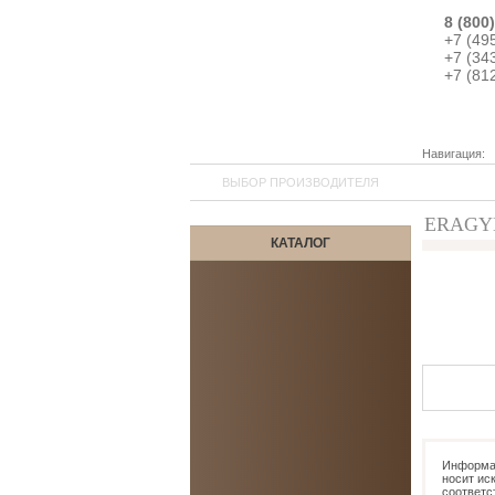
8 (800
+7 (49
+7 (34
+7 (81
Навигация:
ВЫБОР ПРОИЗВОДИТЕЛЯ
ERAGYM 
КАТАЛОГ
5
Информац
носит ис
соответс