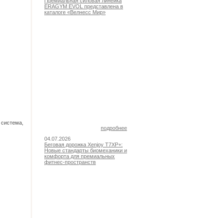
Премиальная силовая линейка
ERAGYM EVOL представлена в
каталоге «Велнесс Мир»
 система,
подробнее
04.07.2026
Беговая дорожка Xenjoy T7XP+:
Новые стандарты биомеханики и
комфорта для премиальных
фитнес-пространств