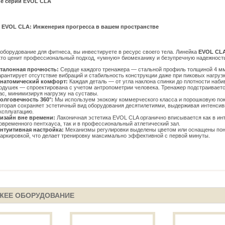
е серии EVOL CLA
EVOL CLA: Инженерия прогресса в вашем пространстве
оборудование для фитнеса, вы инвестируете в ресурс своего тела. Линейка
EVOL CL
 кто ценит профессиональный подход, «умную» биомеханику и безупречную надежност
талонная прочность:
Сердце каждого тренажера — стальной профиль толщиной 4 мм
арантирует отсутствие вибраций и стабильность конструкции даже при пиковых нагрузк
натомический комфорт:
Каждая деталь — от угла наклона спинки до плотности наби
одушек — спроектирована с учетом антропометрии человека. Тренажер подстраиваетс
ас, минимизируя нагрузку на суставы.
олговечность 360°:
Мы используем экокожу коммерческого класса и порошковую пок
оторая сохраняет эстетичный вид оборудования десятилетиями, выдерживая интенси
ксплуатацию.
изайн вне времени:
Лаконичная эстетика EVOL CLA органично вписывается как в ин
овременного пентхауса, так и в профессиональный атлетический зал.
нтуитивная настройка:
Механизмы регулировки выделены цветом или оснащены по
аркировкой, что делает тренировку максимально эффективной с первой минуты.
ЖЕЕ ОБОРУДОВАНИЕ