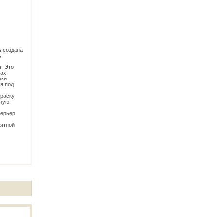
A
создана
ь.
. Это
ах.
вки
я под
раску,
вную
терьер
нятной