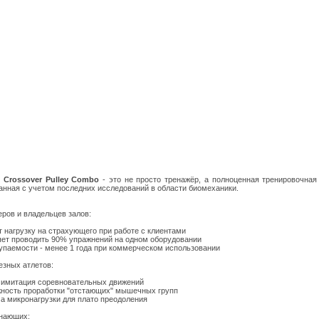
Crossover Pulley Combo
- это не просто тренажёр, а полноценная тренировочная
анная с учетом последних исследований в области биомеханики.
еров и владельцев залов:
т нагрузку на страхующего при работе с клиентами
яет проводить 90% упражнений на одном оборудовании
купаемости - менее 1 года при коммерческом использовании
езных атлетов:
 имитация соревновательных движений
ность проработки "отстающих" мышечных групп
а микронагрузки для плато преодоления
нающих: