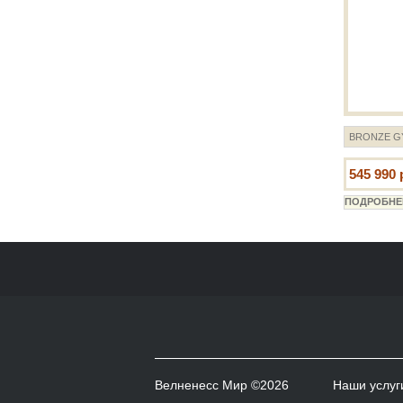
BRONZE GY
545 990 
Велненесс Мир ©2026
Наши услуг