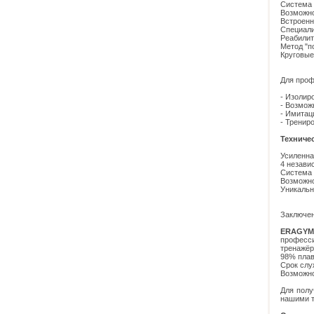
Система 
Возможно
Встроенн
Специали
Реабилит
Метод "п
Круговые
Для проф
- Изолир
- Возмож
- Имитац
- Тренир
Техниче
Усиленна
4 незави
Система 
Возможно
Уникальн
Заключен
ERAGYM
професси
тренажёр
98% плав
Срок слу
Возможно
Для полу
нашими т