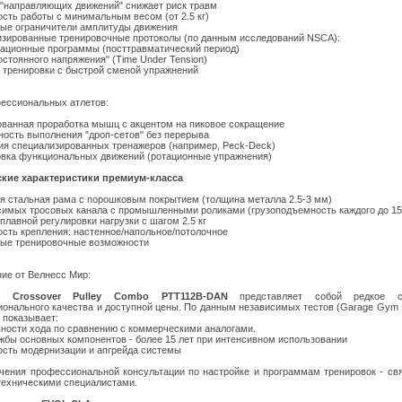
"направляющих движений" снижает риск травм
сть работы с минимальным весом (от 2.5 кг)
ые ограничители амплитуды движения
зированные тренировочные протоколы (по данным исследований NSCA):
ационные программы (посттравматический период)
остоянного напряжения" (Time Under Tension)
 тренировки с быстрой сменой упражнений
ессиональных атлетов:
ованная проработка мышц с акцентом на пиковое сокращение
ность выполнения "дроп-сетов" без перерыва
ия специализированных тренажеров (например, Peck-Deck)
овка функциональных движений (ротационные упражнения)
ские характеристики премиум-класса
я стальная рама с порошковым покрытием (толщина металла 2.5-3 мм)
симых тросовых канала с промышленными роликами (грузоподъемность каждого до 150
плавной регулировки нагрузки с шагом 2.5 кг
сть крепления: настенное/напольное/потолочное
ые тренировочные возможности
ие от Велнесс Мир:
 Crossover Pulley Combo PTT112B-DAN
представляет собой редкое со
онального качества и доступной цены. По данным независимых тестов (Garage Gym 
 показывает:
ности хода по сравнению с коммерческими аналогами.
жбы основных компонентов - более 15 лет при интенсивном использовании
сть модернизации и апгрейда системы
чения профессиональной консультации по настройке и программам тренировок - св
ехническими специалистами.