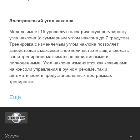
Электрический угол наклона
Модель имеет 15 уровневую электрическую регулировку
угла наклона (с суммарным углом наклона до 7 градусов).
Тренировка с изменяемым углом наклона позволяет
задействовать максимальное количество мышц и сделать
ваши тренировки максимально вариативными и
полноценными. Угол наклона изменяется как клавишами
на консоли управления в ручном режиме, так и
автоматически в предустановленных программах
тренировки.
Ещё
Совершенная система амортизации
Система амортизации AirCushion-M - высококачественная
усиленная MDF дека с гибридной системой эластомеров
(резиновые/воздушные) значительно снижает ударную
нагрузку на суставы и позвоночник (до 60%), обеспечивая
+
Услуги
высокий комфорт и безопасность тренировок.