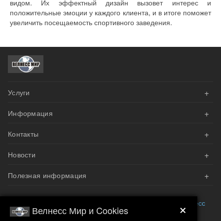
видом. Их эффектный дизайн вызовет интерес и
положительные эмоции у каждого клиента, и в итоге поможет
увеличить посещаемость спортивного заведения.
+
Услуги
+
Информация
АКЦИИ
+
Контакты
Оплата
Велнесс Дизайн
+
Новости
Доставка и сборка
Напишите нам эл.письмо
Наши проекты
+
Гарантия
Полезная информация
Мы вам перезвоним
Реализован проект приватного фитнес-зала на базе
оборудования Matrix
Возврат и обмен
Запросить каталог
Преимущества тренажерного зала
Бесплатный телефон
8 800 707 07 57
или посетите
Велнесс
×
Премиальная силовая линейка ERAGYM EVOL
Велнесс Мир и Cookies
Мир
.
представлена в каталоге «Велнесс Мир»
Подписка на новости
Наши контакты
Зона свободных весов